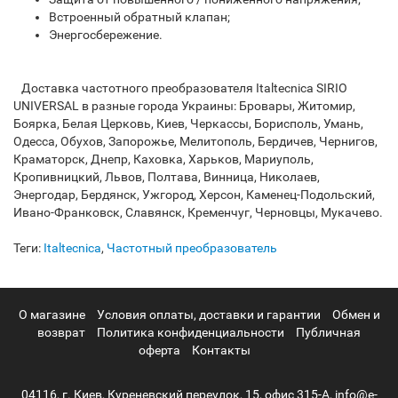
Встроенный обратный клапан;
Энергосбережение.
Доставка частотного преобразователя Italtecnica SIRIO
UNIVERSAL в разные города Украины: Бровары, Житомир,
Боярка, Белая Церковь, Киев, Черкассы, Борисполь, Умань,
Одесса, Обухов, Запорожье, Мелитополь, Бердичев, Чернигов,
Краматорск, Днепр, Каховка, Харьков, Мариуполь,
Кропивницкий, Львов, Полтава, Винница, Николаев,
Энергодар, Бердянск, Ужгород, Херсон, Каменец-Подольский,
Ивано-Франковск, Славянск, Кременчуг, Черновцы, Мукачево.
Теги:
Italtecnica
,
Частотный преобразователь
О магазине
Условия оплаты, доставки и гарантии
Обмен и
возврат
Политика конфиденциальности
Публичная
оферта
Контакты
04116, г. Киев, Куреневский переулок, 15, офис 315-А, info@e-