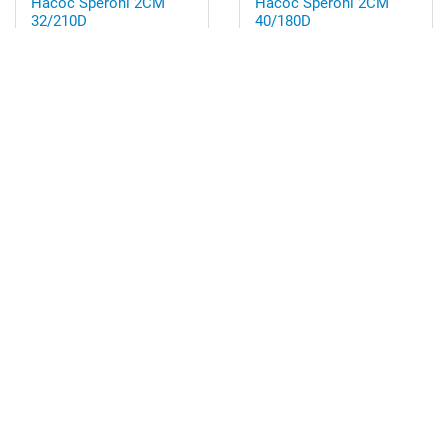
Насос Speroni 2CM
Насос Speroni 2CM
32/210D
40/180D
56 055 грн.
57 318 грн.
В корзину
В корзину
Насос Speroni C 32
Насос Speroni C 32 IE 3
8 181 грн.
8 838 грн.
В корзину
В корзину