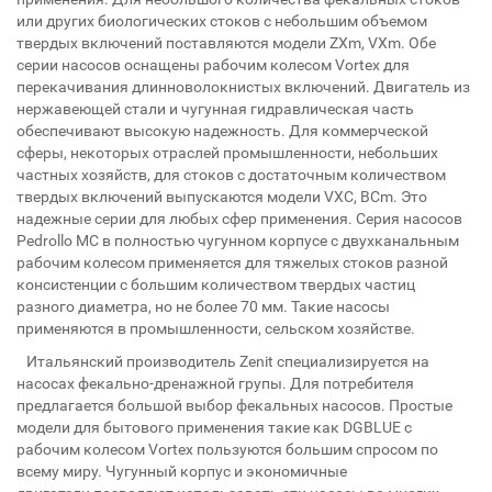
или других биологических стоков с небольшим объемом
твердых включений поставляются модели ZXm, VXm. Обе
серии насосов оснащены рабочим колесом Vortex для
перекачивания длинноволокнистых включений. Двигатель из
нержавеющей стали и чугунная гидравлическая часть
обеспечивают высокую надежность. Для коммерческой
сферы, некоторых отраслей промышленности, небольших
частных хозяйств, для стоков с достаточным количеством
твердых включений выпускаются модели VXC, BCm. Это
надежные серии для любых сфер применения. Серия насосов
Pedrollo MC в полностью чугунном корпусе с двухканальным
рабочим колесом применяется для тяжелых стоков разной
консистенции с большим количеством твердых частиц
разного диаметра, но не более 70 мм. Такие насосы
применяются в промышленности, сельском хозяйстве.
Итальянский производитель Zenit специализируется на
насосах фекально-дренажной групы. Для потребителя
предлагается большой выбор фекальных насосов. Простые
модели для бытового применения такие как DGBLUE с
рабочим колесом Vortex пользуются большим спросом по
всему миру. Чугунный корпус и экономичные