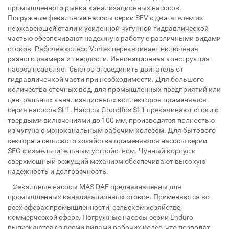
промышленного рынка канализационных насосов.
Погружные фекальные насосы серии SEV с двигателем из
нержавеющей стали и усиленной чугунной гидравлической
частью обеспечивают надежную работу с различными видами
стоков. Рабочее колесо Vortex перекачивает включения
разного размера и твердости. Инновационная конструкция
насоса позволяет быстро отсоединить двигатель от
гидравличечкой части при необходимости. Для большого
количества сточных вод, для промышленных предприятий или
центральных канализационных коллекторов применяется
серия насосов SL1. Насосы Grundfos SL1 прекачивают стоки с
твердыми включениями до 100 мм, производятся полностью
из чугуна с моноканальным рабочим колесом. Для бытового
сектора и сельского хозяйства применяются насосы серии
SEG с измельчительным устройством. Чунный корпус и
сверхмощный режущий механизм обеспечивают высокую
надежность и долговечность.
Фекальные насосы MAS DAF предназначенны для
промышленных канализационных стоков. Применяются во
всех сферах промышленности, сельском хозяйстве,
коммерческой сфере. Погружные насосы серии Enduro
выпускаются со всеми видами рабочих колес, что позволят