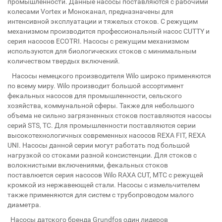
промышленности. Данные насосы поставляются с рабочими
колесами Vortex и Моноканал, предназначены для
интенсивной эксплуатации и тяжелых стоков. С режущим
механизмом производится профессиональный насос CUTTY и
серия насосов ECOTRI. Насосы с режущим механизмом
используются для биологических стоков с минимальным
количеством твердых включений.
Насосы немецкого производителя Wilo широко применяются
по всему миру. Wilo производит большой ассортимент
фекальных насосов для промышленности, сельского
хозяйства, коммунальной сферы. Также для небольшого
объема не сильно загрязненных стоков поставляются насосы
серий STS, TC. Для промышленности поставляются серии
высокотехнологичных современных насосов REXA FIT, REXA
UNI. Насосы данной серии могут работать под большой
нагрузкой со стоками разной консистенции. Для стоков с
волокнистыми включениями, фекальных стоков
поставлюется серия насосов Wilo RAXA CUT, MTC с режущей
кромкой из нержавеющей стали. Насосы с измельчителем
также применяются для систем с трубопроводом малого
диаметра.
Насосы датского бренда Grundfos один лидеров