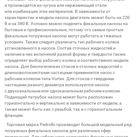
и производятся из чугуна или нержавеющей стали
или комбинации этих материалов. В зависимости от
характеристик и модели насоса двигатель может быть на 220
В и на 380 В. Условно можно поделить фекальные насосы на
бытовые и профессиональные, потому что самые простые
фекальные погружные насосы могут работать в тяжелых
условиях. Также следует различать тип рабочего колеса
установленного в насосе. Состав сточных жидкостей и
наличие в них включений разной формы и твердости также
определяет выбор рабочего колеса и соответственно модели
насоса. Для биологических стоков и сточных жидкостей с
длинноволокнистыми частицами применяется насос с
рабочим колесом типа Vortex. Для стоков с твердыми
частицами разного диаметра используются насосы
с двухканальным или одноканальным рабочим колесом.
Подающий патрубок насоса может быть расположен
горизонтально и вертикально в зависимости от модели, а
также может быть как с резьбой, так и с горизонтальным
фланцем.
Торговая марка Pedrollo производит большой модельный ряд
погружных фекальных насосов для различных сфер
применения. Для небольшого количества фекальных стоков