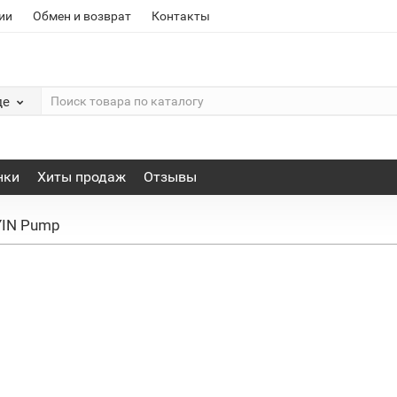
ии
Обмен и возврат
Контакты
де
нки
Хиты продаж
Отзывы
YIN Pump