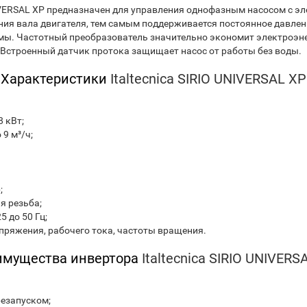
VERSAL XP предназначен для управления однофазным насосом с эл
ия вала двигателя, тем самым поддерживается постоянное давлени
емы. Частотный преобразователь значительно экономит электроэне
 Встроенный датчик протока защищает насос от работы без воды.
Характеристики
Italtecnica SIRIO UNIVERSAL XP
 кВт;
9 м³/ч;
;
я резьба;
 до 50 Гц;
пряжения, рабочего тока, частоты вращения.
имущества инвертора
Italtecnica SIRIO UNIVERS
резапуском;