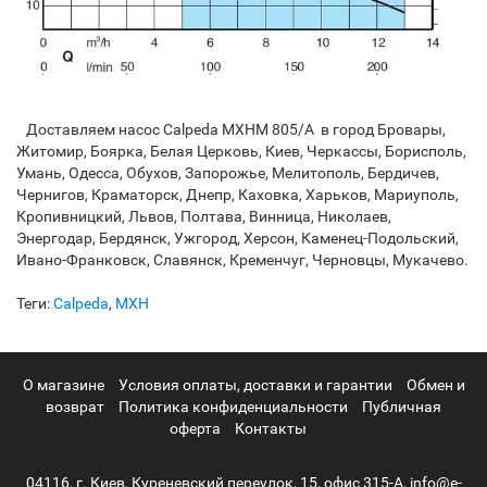
Доставляем насос Calpeda MXHM 805/A ​ в город Бровары,
Житомир, Боярка, Белая Церковь, Киев, Черкассы, Борисполь,
Умань, Одесса, Обухов, Запорожье, Мелитополь, Бердичев,
Чернигов, Краматорск, Днепр, Каховка, Харьков, Мариуполь,
Кропивницкий, Львов, Полтава, Винница, Николаев,
Энергодар, Бердянск, Ужгород, Херсон, Каменец-Подольский,
Ивано-Франковск, Славянск, Кременчуг, Черновцы, Мукачево.
Теги:
Calpeda
,
MXH
О магазине
Условия оплаты, доставки и гарантии
Обмен и
возврат
Политика конфиденциальности
Публичная
оферта
Контакты
04116, г. Киев, Куреневский переулок, 15, офис 315-А, info@e-