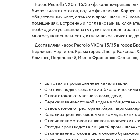
Насос Pedrollo VXCm 15/35 - фекально-дренажный
биологических стоков, воды с фекалиями. Корпус на
общественных мест, а также в промышленной, ком
помещениях. Встроенный поплавковый выключатель 
необходимо устанавливать пульт контроля и защит
многофункциональность, итальянское качество, дол
Доставляем насос Pedrollo VXCm 15/35 в город Бро
Бердичев, Чернигов, Краматорск, Днепр, Каховка, Х
Каменец-Подольский, Ивано-Франковск, Славянск, 
Бытовая и промышленная канализация;
Сточные воды с фекалиями, биологическими 
Отвод стоков от частного дома, дачи;
Перекачивание сточной воды из общественных
Отвод стоков от ресторана, бара, парикмахер
Канализационные системы в коммунальных с
Откачивание стоков от животноводческих хо
Отходы производства пищевой промышленно
Откачивание стоков в целлюлозно-бумажной
Офисные центры, фитнес клубы, спа салоны;