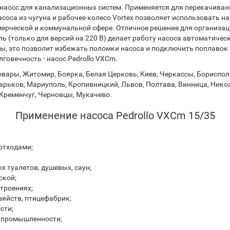
 насос для канализационных систем. Применяется для перекачива
соса из чугуна и рабочее колесо Vortex позволяет использовать н
мерческой и коммунальной сфере. Отличное решение для организа
(только для версий на 220 В) делает работу насоса автоматичес
ы, это позволит избежать поломки насоса и подключить поплавок 
говечность - насос Pedrollo VXCm.
вары, Житомир, Боярка, Белая Церковь, Киев, Черкассы, Борисполь
арьков, Мариуполь, Кропивницкий, Львов, Полтава, Винница, Никол
Кременчуг, Черновцы, Мукачево.
Применение насоса Pedrollo VXCm 15/35
отходами;
 туалетов, душевых, саун;
ской;
троениях;
зяйств, птицефабрик;
сти;
 промышленности;