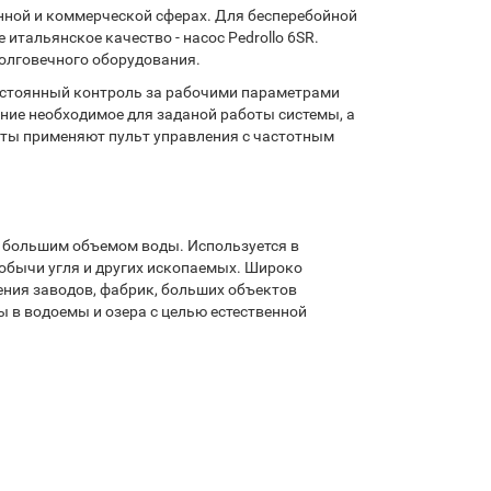
нной и коммерческой сферах. Для бесперебойной
тальянское качество - насос Pedrollo 6SR.
долговечного оборудования.
остоянный контроль за рабочими параметрами
ание необходимое для заданой работы системы, а
боты применяют пульт управления с частотным
 большим объемом воды. Используется в
добычи угля и других ископаемых. Широко
ния заводов, фабрик, больших объектов
ы в водоемы и озера с целью естественной