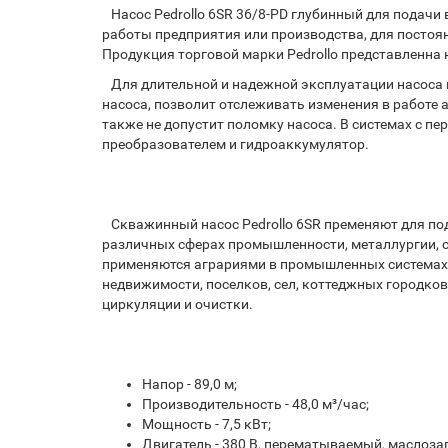
Насос Pedrollo 6SR 36/8-PD глубинный для подачи
работы предприятия или производства, для постоян
Продукция торговой марки Pedrollo представленна 
Для длительной и надежной эксплуатации насоса 
насоса, позволит отслеживать изменения в работе 
также не допустит поломку насоса. В системах с 
преобразователем и гидроаккумулятор.
Скважинный насос Pedrollo 6SR пременяют для по
различных сферах промышленности, металлургии, с
применяются аграриями в промышленных системах п
недвижимости, поселков, сел, коттеджных городков
циркуляции и очистки.
Напор - 89,0 м;
Производительность - 48,0 м³/час;
Мощность - 7,5 кВт;
Двигатель - 380 В, перематываемый, маслоз