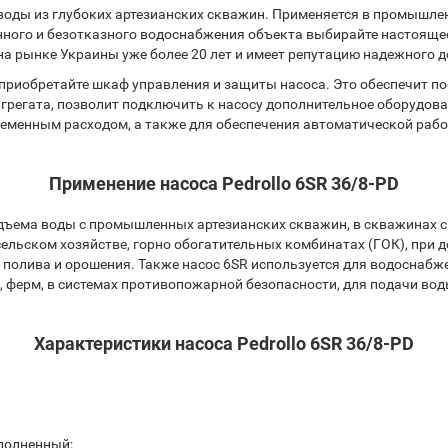
 воды из глубоких артезианских скважин. Применяется в промышле
ного и безотказного водоснабжения объекта выбирайте настоящее и
на рынке Украины уже более 20 лет и имеет репутацию надежного 
приобретайте шкаф управления и защиты насоса. Это обеспечит п
агрегата, позволит подключить к насосу дополнительное оборудов
переменным расходом, а также для обеспечения автоматической ра
Применение насоса Pedrollo 6SR 36/8-PD
дъема воды с промышленных артезианских скважин, в скважинах с
ельском хозяйстве, горно обогатительных комбинатах (ГОК), при 
олива и орошения. Также насос 6SR используется для водоснабже
, ферм, в системах противопожарной безопасности, для подачи вод
Характеристики насоса Pedrollo 6SR 36/8-PD
аполненный;