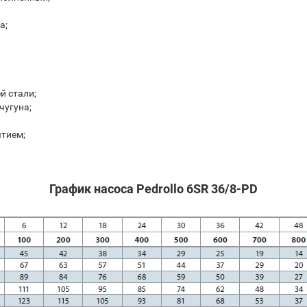
а;
й стали;
чугуна;
ытием;
График насоса Pedrollo 6SR 36/8-PD