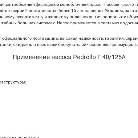
ный центробежный фланцевый моноблочный насос. Насосы такого т
ollo серии F поставляются более 15 лет на рынок Украины, за эт
ьшому ассортименту и широкому полю покрытия напорных и объем
сштабных больших системах. Насос применяется в системах водосна
 официального поставщика, высокая надежность, гарантия, сервис
авки, скидки для всех наших покупателей - основные преимуществ
Применение насоса Pedrollo F 40/125A
раструктуры;
ических процессов;