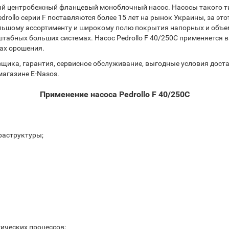
ный центробежный фланцевый моноблочный насос. Насосы такого т
ollo серии F поставляются более 15 лет на рынок Украины, за эт
ьшому ассортименту и широкому полю покрытия напорных и объем
штабных больших системах. Насос Pedrollo F 40/250C применяется 
ах орошения.
а, гарантия, сервисное обслуживание, выгодные условия доставки
магазине E-Nasos.
Применение насоса Pedrollo F 40/250C
раструктуры;
ических процессов;