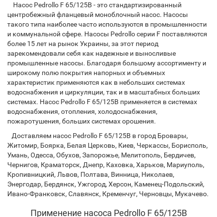
Насос Pedrollo F 65/125B - это стандартизированный
центробежный фланцевый моноблочный насос. Насосы
такого типа наиболее часто используются в промышленности
и коммунальной сфере. Насоcы Pedrollo серии F поставляются
более 15 лет на рынок Украины, за этот период
зарекомендовали себя как надежные и выносливые
промышленные насосы. Благодаря большому ассортименту и
широкому полю покрытия напорных и объемных
характеристик применяются как в небольших системах
водоснабжения и циркуляции, так и в масштабных больших
системах. Насос Pedrollo F 65/125B применяется в системах
водоснабжения, отопления, холодоснабжения,
пожаротушения, больших системах орошения.
Доставляем насос Pedrollo F 65/125B в город Бровары,
Житомир, Боярка, Белая Церковь, Киев, Черкассы, Борисполь,
Умань, Одесса, Обухов, Запорожье, Мелитополь, Бердичев,
Чернигов, Краматорск, Днепр, Каховка, Харьков, Мариуполь,
Кропивницкий, Львов, Полтава, Винница, Николаев,
Энергодар, Бердянск, Ужгород, Херсон, Каменец-Подольский,
Ивано-Франковск, Славянск, Кременчуг, Черновцы, Мукачево.
Применение насоса Pedrollo F 65/125B