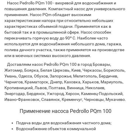
Насос Pedrollo PQm 100 - вихревой для водоснабжения и
повышения давления. Компактный насос для универсального
применения. Насос PQm обладает высокими
характеристиками напора при относительно небольших
характеристиках объемной подачи. Применяется как в
бытовой так и в промышленной сфере. Насос способен
перекачивать горячую воду до 90º C. Наиболее часто
используется для водоснабжения небольшого дома, гаража,
полива дачного участка, также применяется на производстве
или в моечных системах высокого давления.
Доставляем насос Pedrollo PQm 100 в город Бровары,
Житомир, Боярка, Белая Церковь, Киев, Черкассы, Борисполь,
Умань, Одесса, Обухов, Запорожье, Мелитополь, Бердичев,
Чернигов, Краматорск, Днепр, Каховка, Харьков, Мариуполь,
Кропивницкий, Львов, Полтава, Винница, Николаев,
Энергодар, Бердянск, Ужгород, Херсон, Каменец-Подольский,
Ивано-Франковск, Славянск, Кременчуг, Черновцы, Мукачево.
Применение насоса Pedrollo PQm 100
Подача воды для водоснабжения частного дома;
Водоснабжение объектов коммунальной