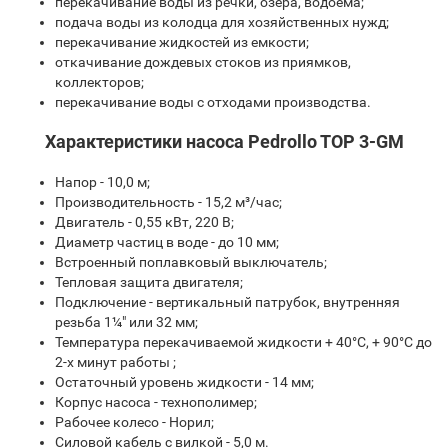
перекачивание воды из речки, озера, водоема;
подача воды из колодца для хозяйственных нужд;
перекачивание жидкостей из емкости;
откачивание дождевых стоков из приямков,
коллекторов;
перекачивание воды с отходами производства.
Характеристики насоса Pedrollo TOP 3-GM
Напор - 10,0 м;
Производительность - 15,2 м³/час;
Двигатель - 0,55 кВт, 220 В;
Диаметр частиц в воде - до 10 мм;
Встроенный поплавковый выключатель;
Тепловая защита двигателя;
Подключение - вертикальный патрубок, внутренняя
резьба 1¼" или 32 мм;
Температура перекачиваемой жидкости + 40°С, + 90°С до
2-х минут работы ;
Остаточный уровень жидкости - 14 мм;
Корпус насоса - технополимер;
Рабочее колесо - Норил;
Силовой кабель с вилкой - 5,0 м.