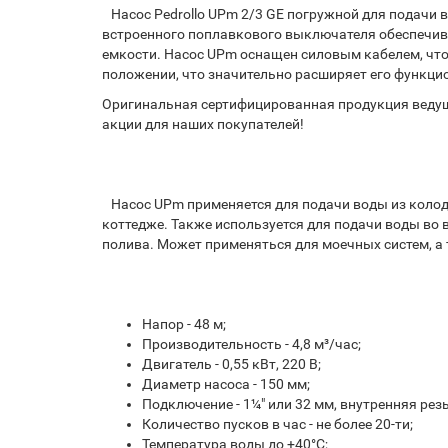
Насос Pedrollo UPm 2/3 GE погружной для подачи 
встроенного поплавкового выключателя обеспечива
емкости. Насос UPm оснащен силовым кабелем, что
положении, что значительно расширяет его функц
Оригинальная сертифицированная продукция ведущи
акции для наших покупателей!
Насос UPm применяется для подачи воды из колодца
коттедже. Также используется для подачи воды во 
полива. Может применяться для моечных систем, а
Напор - 48 м;
Производительность - 4,8 м³/час;
Двигатель - 0,55 кВт, 220 В;
Диаметр насоса - 150 мм;
Подключение - 1¼" или 32 мм, внутренняя рез
Количество пусков в час - не более 20-ти;
Температура воды до +40°С;