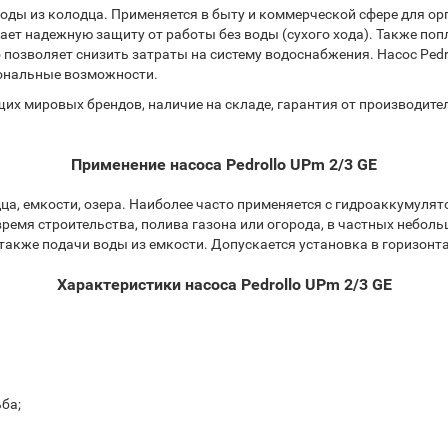
воды из колодца. Применяется в быту и коммерческой сфере для о
ет надежную защиту от работы без воды (сухого хода). Также поп
 позволяет снизить затраты на систему водоснабжения. Насос Ped
иональные возможности.
х мировых брендов, наличие на складе, гарантия от производителя
Применение насоса Pedrollo UPm 2/3 GE
, емкости, озера. Наиболее часто применяется с гидроаккумулято
время строительства, полива газона или огорода, в частных небол
 также подачи воды из емкости. Допускается установка в горизон
Характеристики насоса Pedrollo UPm 2/3 GE
ьба;