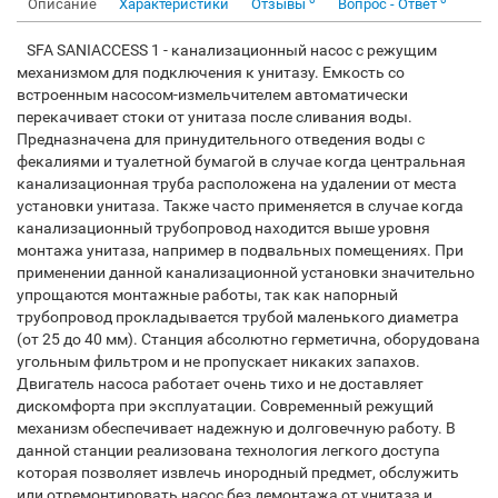
Описание
Характеристики
Отзывы
Вопрос - Ответ
SFA SANIACCESS 1 - канализационный насос с режущим
механизмом для подключения к унитазу. Емкость со
встроенным насосом-измельчителем автоматически
перекачивает стоки от унитаза после сливания воды.
Предназначена для принудительного отведения воды с
фекалиями и туалетной бумагой в случае когда центральная
канализационная труба расположена на удалении от места
установки унитаза. Также часто применяется в случае когда
канализационный трубопровод находится выше уровня
монтажа унитаза, например в подвальных помещениях. При
применении данной канализационной установки значительно
упрощаются монтажные работы, так как напорный
трубопровод прокладывается трубой маленького диаметра
(от 25 до 40 мм). Станция абсолютно герметична, оборудована
угольным фильтром и не пропускает никаких запахов.
Двигатель насоса работает очень тихо и не доставляет
дискомфорта при эксплуатации. Современный режущий
механизм обеспечивает надежную и долговечную работу. В
данной станции реализована технология легкого доступа
которая позволяет извлечь инородный предмет, обслужить
или отремонтировать насос без демонтажа от унитаза и