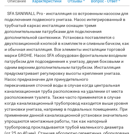
Описание
Характеристики
Отзывы
Вопрос - Ответ
SFA SANIWALL Pro - инсталляция со встроенным насосом для
подключения подвесного унитаза. Насос интегрированный в
трубчатый каркас инсталяции оснащен тремя
дополнительными патрубками для подключения
дополнительной сантехники. Установка поставляется с
двухпозиционной кнопкой в комплекте и сливным бачком, как
и обычная инсталляция. Все элементы инсталяции торговой
марки GROHE. Насос SFA оборудован фронтальным входным
патрубком для подсоединения к унитазу, двумя боковыми и
одним верхним дополнительным патрубком. Инсталляция
предусматривает регулировку высоты крепления унитаза.
Насос предназначен для принудительного
перекачивания сточной воды в случае когда центральная
канализационная труба расположена на удалении от места
расположения туалета. Также часто применяется в случае
когда канализационный трубопровод находится выше уровня
установки унитаза, например в подвальных помещениях. При
применении данной канализационной установки значительно
упрощаются монтажные работы, так как напорный
трубопровод прокладывается трубой маленького диаметра
(от 25 до 40 мм). Станция абсолютно герметична, оборудована