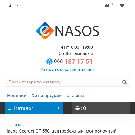
0
0
Пн-Пт: 8:00 - 19:00
Сб, Вс: выходные
187 17 51
068
Заказать обратный звонок
Новинки
Хиты продаж
Отзывы
Каталог
: 0
...
CFM
Насос Speroni CF 550, центробежный, моноблочный