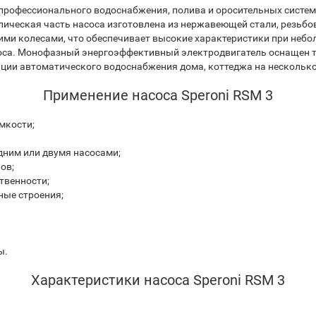
 профессионального водоснабжения, полива и оросительных систем
ическая часть насоса изготовлена из нержавеющей стали, резьбо
ими колесами, что обеспечивает высокие характеристики при неб
соса. Монофазный энергоэффективный электродвигатель оснащен т
ции автоматического водоснабжения дома, коттеджа на нескольк
Применение насоса Speroni RSM 3
мкости;
дним или двумя насосами;
ов;
твенности;
ные строения;
ы
.
Характеристики насоса Speroni RSM 3