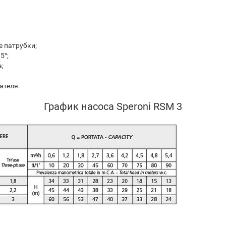
е патрубки;
5°;
;
ателя.
График насоса Speroni RSM 3