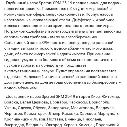
Глубинный насос Speroni SPM 25-19 предназначен для подачи
воды из скважины. Применяется в быту, коммерческой и
коммунальной сфере, сельском хозяйстве. Корпус насоса
изготовлен из нержавеющей стали. Диффузоры и рабочие
колеса производяться из армированного технополимера.
Погружной однофазный электродвигатель отвечает высоким
европейским требованиям по энергосбережению.
Скважинный насос SPM часто используется для насосной
станции автоматического водоснабжения частного дома,
дачи, обекта коммерческой недвижимости. Применение
гидроаккумулятора большого объема снижает количество
пусков насоса и, как следствие, продливает
эксплуатационный ресурс. Пульт управления поставляется
отдельно. Надежный и качественный итальянский насос по
доступной цене, на долгие годы обеспечит вас бесперебойным
водоснабжением.
Доставляем насос Speroni SPM 25-19 в город Киев, Житомир,
Боярка, Белая Церковь, Бровары, Черкассы, Борисполь,
Умань, Одесса, Обухов, Запорожье, Мелитополь, Бердичев,
Чернигов, Краматорск, Днепр, Каховка, Харьков, Мариуполь,
Кропивницкий, Львов, Полтава, Винница, Николаев,
Энергодар, Бердянск, Ужгород, Херсон, Каменец-Подольский,