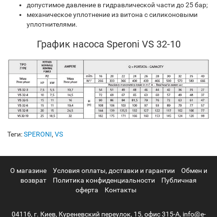
допустимое давление в гидравлической части до 25 бар;
механическое уплотнение из витона с силиконовыми
уплотнителями.
График насоса Speroni VS 32-10
Теги:
SPERONI
,
VS
О магазине
Условия оплаты, доставки и гарантии
Обмен и
возврат
Политика конфиденциальности
Публичная
оферта
Контакты
04116, г. Киев, Куреневский переулок, 15, офис 315-А, info@e-