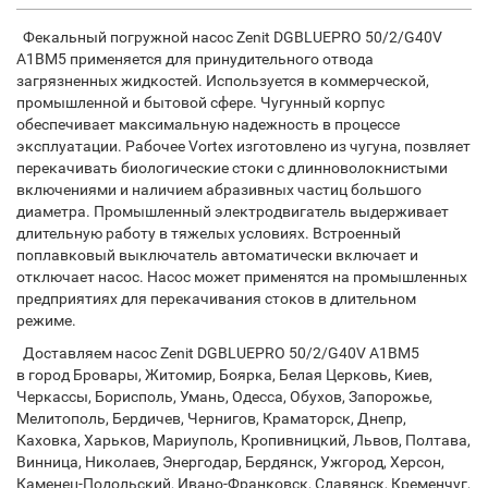
Фекальный погружной насос Zenit DGBLUEPRO 50/2/G40V
A1BM5 применяется для принудительного отвода
загрязненных жидкостей. Используется в коммерческой,
промышленной и бытовой сфере. Чугунный корпус
обеспечивает максимальную надежность в процессе
эксплуатации. Рабочее Vortex изготовлено из чугуна,
позвляет
перекачивать биологические стоки с длинноволокнистыми
включениями и наличием абразивных частиц большого
диаметра. Промышленный электродвигатель выдерживает
длительную работу в тяжелых условиях. Встроенный
поплавковый выключатель автоматически включает и
отключает насос. Насос может применятся на промышленных
предприятиях для перекачивания стоков в длительном
режиме.
Доставляем насос Zenit DGBLUEPRO 50/2/G40V A1BM5
в город Бровары, Житомир, Боярка, Белая Церковь, Киев,
Черкассы, Борисполь, Умань, Одесса, Обухов, Запорожье,
Мелитополь, Бердичев, Чернигов, Краматорск, Днепр,
Каховка, Харьков, Мариуполь, Кропивницкий, Львов, Полтава,
Винница, Николаев, Энергодар, Бердянск, Ужгород, Херсон,
Каменец-Подольский, Ивано-Франковск, Славянск, Кременчуг,