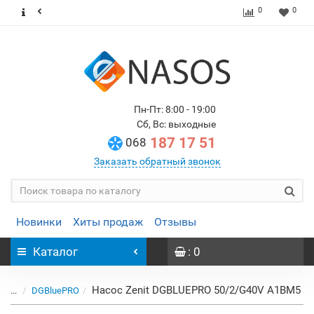
0
0
Пн-Пт: 8:00 - 19:00
Сб, Вс: выходные
187 17 51
068
Заказать обратный звонок
Новинки
Хиты продаж
Отзывы
Каталог
: 0
Насос Zenit DGBLUEPRO 50/2/G40V A1BM5
...
DGBluePRO