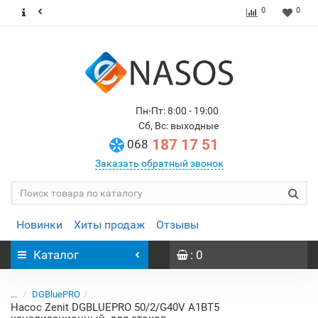
0
0
Пн-Пт: 8:00 - 19:00
Сб, Вс: выходные
187 17 51
068
Заказать обратный звонок
Новинки
Хиты продаж
Отзывы
Каталог
: 0
...
DGBluePRO
Насос Zenit DGBLUEPRO 50/2/G40V A1BT5