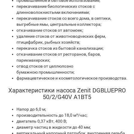
промышленное и бытовое использование;
перекачивание биологических стоков с
длинноволокнистыми включениями;
перекачивание стоков со всего дома, в септики,
выгребные ямы, центральные коллектора;
откачивание стоков от автомоек;
удаление стоков от животноводческих ферм,
птицефабрик, рыбных хозяйств;
перекачка стоков из бытовой канализации;
откачивание стоков от ресторанов, баров,
парикмахерских;
отвод стоков от целлюлозно
бумажною промышленности;
фармацевтическое и косметологическое производства.
Характеристики насоса Zenit DGBLUEPRO
50/2/G40V A1BT5
Напор до 6,0 м;
производительность до 18,0 м³/час;
двигатель 0,37 кВт, 400 В;
диаметр частиц в жидкости до 40 мм;
вертикальный напорный патрубок, внутренняя резьба