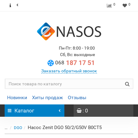
0
0
Пн-Пт: 8:00 - 19:00
Сб, Вс: выходные
187 17 51
068
Заказать обратный звонок
Новинки
Хиты продаж
Отзывы
Каталог
: 0
Насос Zenit DGO 50/2/G50V B0CT5
...
DGO