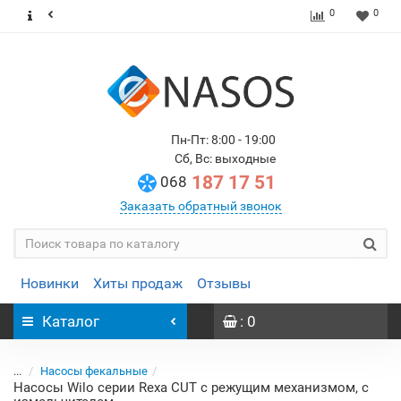
0
0
Пн-Пт: 8:00 - 19:00
Сб, Вс: выходные
187 17 51
068
Заказать обратный звонок
Новинки
Хиты продаж
Отзывы
Каталог
: 0
...
Насосы фекальные
Насосы Wilo серии Rexa CUT с режущим механизмом, с