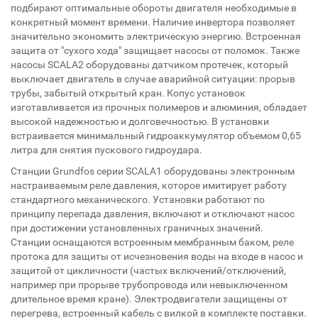
подбирают оптимальные обороты двигателя необходимые в
конкретный момент времени. Наличие инвертора позволяет
значительно экономить электрическую энергию. Встроенная
защита от "сухого хода" защищает насосы от поломок. Также
насосы SCALA2 оборудованы датчиком протечек, который
выключает двигатель в случае аварийной ситуации: прорыв
трубы, забытый открытый кран. Копус установок
изготавливается из прочных полимеров и алюминия, обладает
высокой надежностью и долговечностью. В установки
встраивается минимальный гидроаккумулятор объемом 0,65
литра для снятия пускового гидроудара.
Станции Grundfos серии SCALA1 оборудованы электронным
настраиваемым реле давления, которое имитирует работу
стандартного механического. Установки работают по
принципу перепада давления, включают и отключают насос
при достижении установленных граничных значений.
Станции оснащаются встроенным мембранным баком, реле
протока для защиты от исчезновения воды на входе в насос и
защитой от цикличности (частых включений/отключений,
например при прорыве трубопровода или невыключенном
длительное время кране). Электродвигатели защищены от
перегрева, встроенный кабель с вилкой в комплекте поставки.