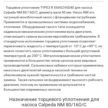
Торцевое уплотнение TYPE3 R X6X62V6D40 для насоса
Calpeda NM 80/16D/C, диаметр вала 40 мм. Насос NM это
чугунный моноблочный насос с фланцевыми патрубками.
Применяется в промышленных системах водоснабжения,
отопления. Оборудование такого типа оснащается
надежным механическим уплотнением вала двигателя,
отвечающего самым высоким европейским требованиям. В
стандартном исполнении торцевое уплотнение позволяет
перекачивать жидкость с температурой от -10° С до +90° С, но
можно оснастить насос уплотнением с большей допустимой
температурой, до 200° С. Металлокерамические уплотнителя
применяются в большинстве типов насосов всех мировых
производителей. Сальниковые набивки которые применялись
несколько десятилетий назад в насосной технике не
обеспечивали нужной герметичности и требовали частой
замены. Также сальники не выдерживают высокого рабочего
давления, поэтому их применение не допускается в
большинстве современных насосов.
Назначение торцевого уплотнения для
насоса Calpeda NM 80/16D/C