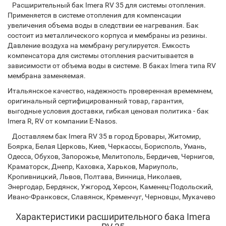
Расширительный бак Imera RV 35 для системы отопления.
Применяется в системе отопления для компенсации
увеличения объема воды в следствии ее нагревания. Бак
состоит из металлического корпуса и мембраны из резины.
Давление воздуха на мембрану регулируется. Емкость
компенсатора для системы отопления расчитывается в
зависимости от объема воды в системе. В баках Imera типа RV
мембрана заменяемая.
Итальянское качество, надежность проверенная времемнем,
оригинальный сертифицированный товар, гарантия,
выгодные условия доставки, гибкая ценовая политика - бак
Imera R, RV от компании E-Nasos.
Доставляем бак Imera RV 35 в город Бровары, Житомир,
Боярка, Белая Церковь, Киев, Черкассы, Борисполь, Умань,
Одесса, Обухов, Запорожье, Мелитополь, Бердичев, Чернигов,
Краматорск, Днепр, Каховка, Харьков, Мариуполь,
Кропивницкий, Львов, Полтава, Винница, Николаев,
Энергодар, Бердянск, Ужгород, Херсон, Каменец-Подольский,
Ивано-Франковск, Славянск, Кременчуг, Черновцы, Мукачево
Характеристики расширительного бака Imera