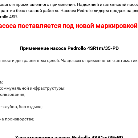
вого и промышленного применения. Надежный итальянский насос 
гарантия безотказной работы. Насосы Pedrollo лидеры продаж на р
ollo 4SR.
соса поставляется под новой маркировкой
Применение насоса Pedrollo 4SR1m/35-PD
ности для различных целей. Чаще всего применяется с автоматик
а;
коммунальной инфраструктуры;
пользования;
-клубов, баз отдыха;
на производстве;
Характеристики насоса Pedrollo 4SR1m/35-PD