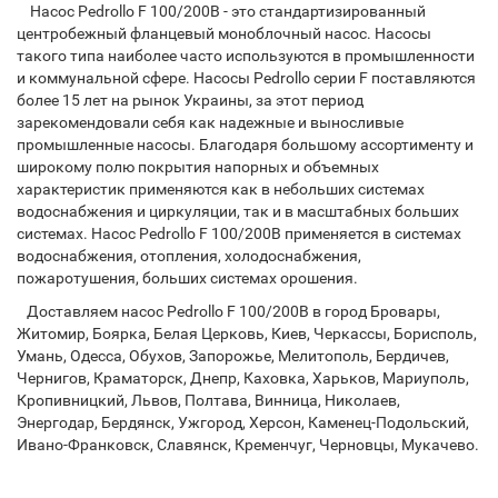
Насос Pedrollo F 100/200B - это стандартизированный
центробежный фланцевый моноблочный насос. Насосы
такого типа наиболее часто используются в промышленности
и коммунальной сфере. Насоcы Pedrollo серии F поставляются
более 15 лет на рынок Украины, за этот период
зарекомендовали себя как надежные и выносливые
промышленные насосы. Благодаря большому ассортименту и
широкому полю покрытия напорных и объемных
характеристик применяются как в небольших системах
водоснабжения и циркуляции, так и в масштабных больших
системах. Насос Pedrollo F 100/200B применяется в системах
водоснабжения, отопления, холодоснабжения,
пожаротушения, больших системах орошения.
Доставляем насос Pedrollo F 100/200B в город Бровары,
Житомир, Боярка, Белая Церковь, Киев, Черкассы, Борисполь,
Умань, Одесса, Обухов, Запорожье, Мелитополь, Бердичев,
Чернигов, Краматорск, Днепр, Каховка, Харьков, Мариуполь,
Кропивницкий, Львов, Полтава, Винница, Николаев,
Энергодар, Бердянск, Ужгород, Херсон, Каменец-Подольский,
Ивано-Франковск, Славянск, Кременчуг, Черновцы, Мукачево.