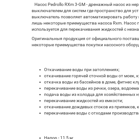
Насос Pedrollo RXm 3-GM - дренажный насос из н
выключателем для систем где пространство для уст
выключатель позволяет автоматизировать работу н
лишь некоторые приемущества насоса Rxm. Насос п
используется для перекачивания жидкостей с незн
Оригинальныя продукция от официального поставщик
некоторые приемущества покупки насосного оборуд
Откачивание воды при затоплениях;
откачивание горячей сточной воды от моек, к
откачка воды из бассейнов в доме, фитнес клу
перекачивание воды из речки, озера, водоема
подача воды из колодца для хозяйственных н
перекачивание жидкостей из емкости;
откачивание дождевых стоков из приямков, 
перекачивание воды с отходами производств
Напор - 11,5 м;