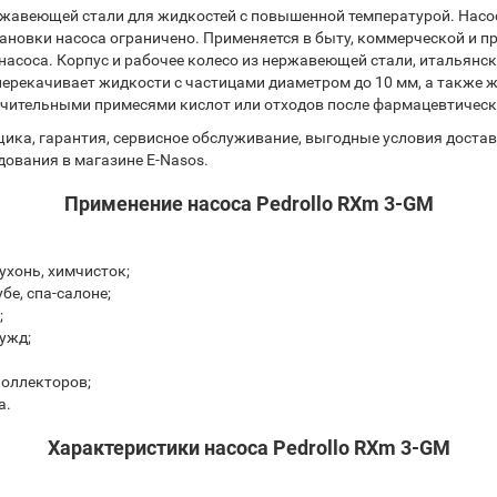
ержавеющей стали для жидкостей с повышенной температурой. На
ановки насоса ограничено.
Применяется в быту, коммерческой и 
асоса. Корпус и рабочее колесо из нержавеющей стали, итальянск
ерекачивает жидкости с частицами диаметром до 10 мм, а также ж
ачительными примесями кислот или отходов после фармацевтическ
а, гарантия, сервисное обслуживание, выгодные условия доставки
ования в магазине E-Nasos.
Применение насоса Pedrollo RXm 3-GM
ухонь, химчисток;
бе, спа-салоне;
;
ужд;
коллекторов;
а.
Характеристики насоса Pedrollo RXm 3-GM