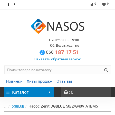
0
0
Пн-Пт: 8:00 - 19:00
Сб, Вс: выходные
187 17 51
068
Заказать обратный звонок
Новинки
Хиты продаж
Отзывы
Каталог
: 0
Насос Zenit DGBLUE 50/2/G40V A1BM5
...
DGBLUE